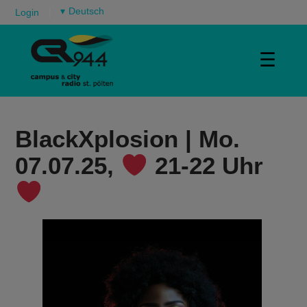
▾
Login
☰
BlackXplosion | Mo.
07.07.25,
21-22 Uhr