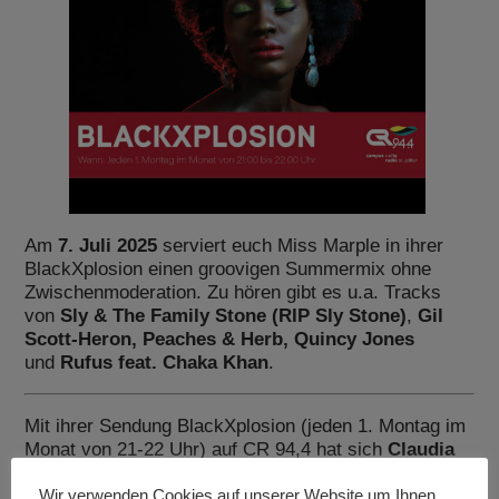
Am
7. Juli 2025
serviert euch Miss Marple in ihrer
BlackXplosion einen groovigen Summermix ohne
Zwischenmoderation. Zu hören gibt es u.a. Tracks
von
Sly & The Family Stone (RIP Sly Stone)
,
Gil
Scott-Heron, Peaches & Herb, Quincy Jones
und
Rufus feat. Chaka Khan
.
Mit ihrer Sendung BlackXplosion (jeden 1. Montag im
Monat von 21-22 Uhr) auf CR 94,4 hat sich
Claudia
Zawadil aka Miss Marple
seit über 16 Jahren auf
Black Soul, Funk, Dancefloor-Jazz und Disco der
Wir verwenden Cookies auf unserer Website um Ihnen