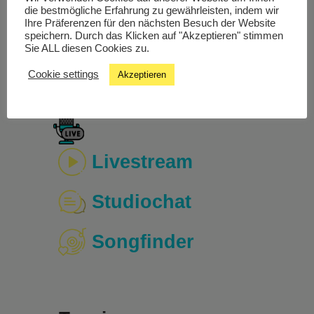
die bestmögliche Erfahrung zu gewährleisten, indem wir
60er, 70er und 80er Jahre spezialisiert, jedoch
Ihre Präferenzen für den nächsten Besuch der Website
werden auch immer wieder aktuelle KünstlerInnen
speichern. Durch das Klicken auf "Akzeptieren" stimmen
präsentiert, die ganz im frühen Stil Soul und Funk
Sie ALL diesen Cookies zu.
produzieren.
Cookie settings
Akzeptieren
Livestream
Studiochat
Songfinder