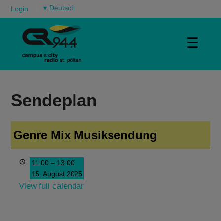
▾
Login
☰
Sendeplan
Genre Mix Musiksendung
11:00
–
13:00
15. August 2025
View full calendar