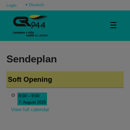
▾
Login
☰
Sendeplan
Soft Opening
8:00
–
9:00
7. August 2025
View full calendar