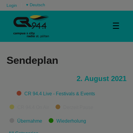
▾
Login
☰
Sendeplan
2. August 2021
Categories
CR 94.4 Live - Festivals & Events
CR 94.4 On Air
Derzeit Pause
Übernahme
Wiederholung