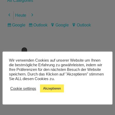
All Categories
Heute
Previous
Next
Google
Outlook
Google
Outlook
Subscribe
Subscribe
Export
Export
in
in
for
for
Wir verwenden Cookies auf unserer Website um Ihnen
Livestream
die bestmögliche Erfahrung zu gewährleisten, indem wir
Ihre Präferenzen für den nächsten Besuch der Website
speichern. Durch das Klicken auf "Akzeptieren" stimmen
Sie ALL diesen Cookies zu.
Studiochat
Cookie settings
Akzeptieren
Songfinder