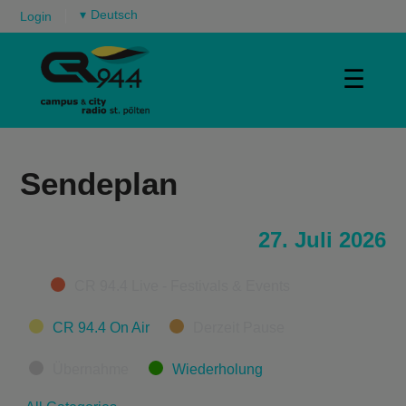
▾
Login
☰
Sendeplan
27. Juli 2026
Categories
CR 94.4 Live - Festivals & Events
CR 94.4 On Air
Derzeit Pause
Übernahme
Wiederholung