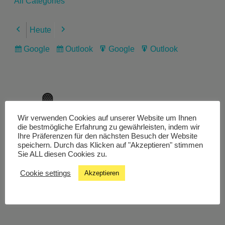
All Categories
Heute
Previous
Next
Google
Outlook
Google
Outlook
Subscribe
Subscribe
Export
Export
in
in
for
for
Wir verwenden Cookies auf unserer Website um Ihnen
Livestream
die bestmögliche Erfahrung zu gewährleisten, indem wir
Ihre Präferenzen für den nächsten Besuch der Website
speichern. Durch das Klicken auf "Akzeptieren" stimmen
Sie ALL diesen Cookies zu.
Studiochat
Cookie settings
Akzeptieren
Songfinder