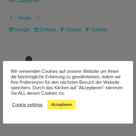
All Categories
Heute
Previous
Next
Google
Outlook
Google
Outlook
Subscribe
Subscribe
Export
Export
in
in
for
for
Wir verwenden Cookies auf unserer Website um Ihnen
Livestream
die bestmögliche Erfahrung zu gewährleisten, indem wir
Ihre Präferenzen für den nächsten Besuch der Website
speichern. Durch das Klicken auf "Akzeptieren" stimmen
Sie ALL diesen Cookies zu.
Studiochat
Cookie settings
Akzeptieren
Songfinder