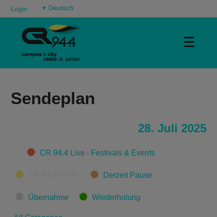
▾
Login
☰
Sendeplan
28. Juli 2025
Categories
CR 94.4 Live - Festivals & Events
CR 94.4 On Air
Derzeit Pause
Übernahme
Wiederholung