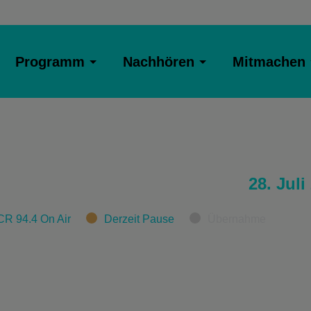
Programm
Nachhören
Mitmachen
28. Juli
CR 94.4 On Air
Derzeit Pause
Übernahme