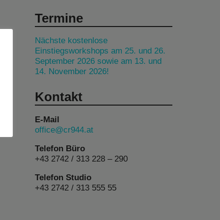
Termine
Nächste kostenlose
Einstiegsworkshops am 25. und 26.
September 2026 sowie am 13. und
14. November 2026!
Kontakt
E-Mail
office@cr944.at
Telefon Büro
+43 2742 / 313 228 – 290
Telefon Studio
+43 2742 / 313 555 55