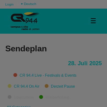
▾
Login
☰
Sendeplan
28. Juli 2025
Categories
CR 94.4 Live - Festivals & Events
CR 94.4 On Air
Derzeit Pause
Übernahme
Wiederholung