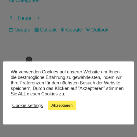
All Categories
Heute
Previous
Next
Google
Outlook
Google
Outlook
Subscribe
Subscribe
Export
Export
in
in
for
for
Wir verwenden Cookies auf unserer Website um Ihnen
Livestream
die bestmögliche Erfahrung zu gewährleisten, indem wir
Ihre Präferenzen für den nächsten Besuch der Website
speichern. Durch das Klicken auf "Akzeptieren" stimmen
Sie ALL diesen Cookies zu.
Studiochat
Cookie settings
Akzeptieren
Songfinder