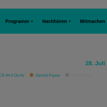
Programm
Nachhören
Mitmachen
28. Juli
CR 94.4 On Air
Derzeit Pause
Übernahme