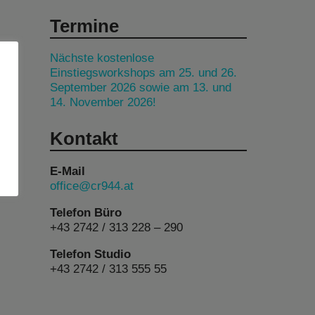
Termine
Nächste kostenlose
Einstiegsworkshops am 25. und 26.
September 2026 sowie am 13. und
14. November 2026!
Kontakt
E-Mail
office@cr944.at
Telefon Büro
+43 2742 / 313 228 – 290
Telefon Studio
+43 2742 / 313 555 55