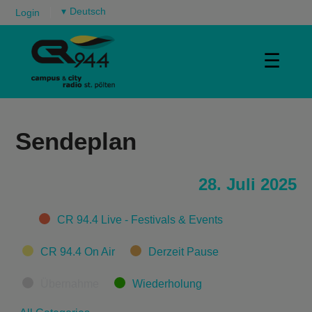
▾
Login
☰
Sendeplan
28. Juli 2025
Categories
CR 94.4 Live - Festivals & Events
CR 94.4 On Air
Derzeit Pause
Übernahme
Wiederholung