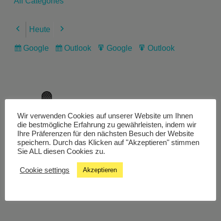
All Categories
Heute
Previous
Next
Google
Outlook
Google
Outlook
Subscribe
Subscribe
Export
Export
in
in
for
for
Wir verwenden Cookies auf unserer Website um Ihnen
Livestream
die bestmögliche Erfahrung zu gewährleisten, indem wir
Ihre Präferenzen für den nächsten Besuch der Website
speichern. Durch das Klicken auf "Akzeptieren" stimmen
Sie ALL diesen Cookies zu.
Studiochat
Cookie settings
Akzeptieren
Songfinder