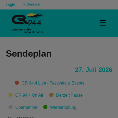
▾
Login
☰
Sendeplan
27. Juli 2026
Categories
CR 94.4 Live - Festivals & Events
CR 94.4 On Air
Derzeit Pause
Übernahme
Wiederholung