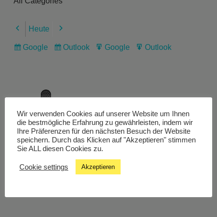
All Categories
Heute
Previous
Next
Google
Outlook
Google
Outlook
Subscribe
Subscribe
Export
Export
in
in
for
for
Wir verwenden Cookies auf unserer Website um Ihnen
Livestream
die bestmögliche Erfahrung zu gewährleisten, indem wir
Ihre Präferenzen für den nächsten Besuch der Website
speichern. Durch das Klicken auf "Akzeptieren" stimmen
Sie ALL diesen Cookies zu.
Studiochat
Cookie settings
Akzeptieren
Songfinder