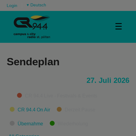
▾
Login
☰
Sendeplan
27. Juli 2026
Categories
CR 94.4 Live - Festivals & Events
CR 94.4 On Air
Derzeit Pause
Übernahme
Wiederholung