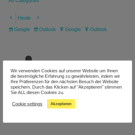
All Categories
Heute
Previous
Next
Google
Outlook
Google
Outlook
Subscribe
Subscribe
Export
Export
in
in
for
for
Wir verwenden Cookies auf unserer Website um Ihnen
Livestream
die bestmögliche Erfahrung zu gewährleisten, indem wir
Ihre Präferenzen für den nächsten Besuch der Website
speichern. Durch das Klicken auf "Akzeptieren" stimmen
Sie ALL diesen Cookies zu.
Studiochat
Cookie settings
Akzeptieren
Songfinder