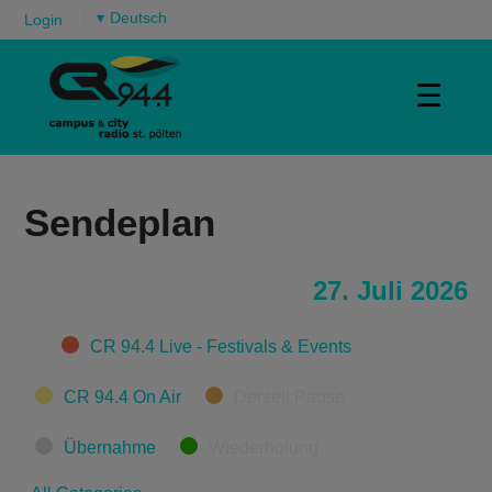
▾
Login
☰
Sendeplan
27. Juli 2026
Categories
CR 94.4 Live - Festivals & Events
CR 94.4 On Air
Derzeit Pause
Übernahme
Wiederholung