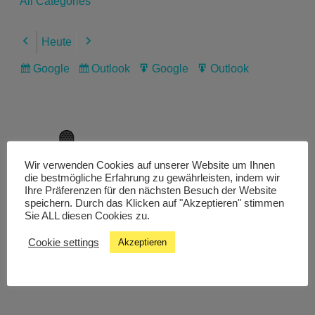
All Categories
Heute
Previous
Next
Google
Outlook
Google
Outlook
Subscribe
Subscribe
Export
Export
in
in
for
for
Wir verwenden Cookies auf unserer Website um Ihnen
Livestream
die bestmögliche Erfahrung zu gewährleisten, indem wir
Ihre Präferenzen für den nächsten Besuch der Website
speichern. Durch das Klicken auf "Akzeptieren" stimmen
Sie ALL diesen Cookies zu.
Studiochat
Cookie settings
Akzeptieren
Songfinder