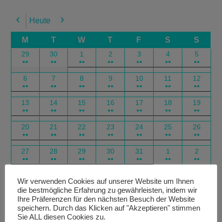
Heute
Previous
Next
M
T
W
T
F
S
S
29
30
1
2
3
4
5
●●
●●
●●
●●
●●
●●
●●
6
7
8
9
10
11
12
●●
●●
●●
●●
●●
●●
●●
13
14
15
16
17
18
19
●●
●●
●●
●●
●●
●●
●●
20
21
22
23
24
25
26
●●
●●
●●
●●
●●
●●
●●
27
28
29
30
31
1
2
●●
●●
●●
●●
●●
●●
●●
Google
Outlook
Google
Outlook
Subscribe
Subscribe
Export
Export
Wir verwenden Cookies auf unserer Website um Ihnen
die bestmögliche Erfahrung zu gewährleisten, indem wir
in
in
for
for
Ihre Präferenzen für den nächsten Besuch der Website
speichern. Durch das Klicken auf "Akzeptieren" stimmen
Sie ALL diesen Cookies zu.