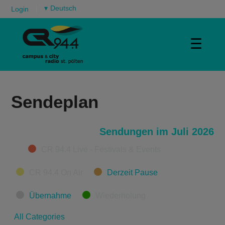
▾
Login
☰
Sendeplan
Sendungen im Juli 2026
Categories
CR 94.4 Live - Festivals & Events
CR 94.4 On Air
Derzeit Pause
Übernahme
Wiederholung
All Categories