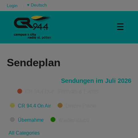
▾
Login
☰
Sendeplan
Sendungen im Juli 2026
Categories
CR 94.4 Live - Festivals & Events
CR 94.4 On Air
Derzeit Pause
Übernahme
Wiederholung
All Categories