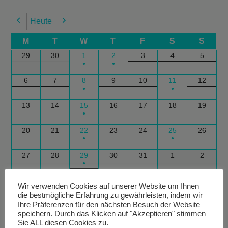
Heute
Previous
Next
M
T
W
T
F
S
S
29
30
1
2
3
4
5
●
●
6
7
8
9
10
11
12
●
●
13
14
15
16
17
18
19
●
20
21
22
23
24
25
26
●
●
27
28
29
30
31
1
2
●
Google
Outlook
Google
Outlook
Subscribe
Subscribe
Export
Export
Wir verwenden Cookies auf unserer Website um Ihnen
die bestmögliche Erfahrung zu gewährleisten, indem wir
in
in
for
for
Ihre Präferenzen für den nächsten Besuch der Website
speichern. Durch das Klicken auf "Akzeptieren" stimmen
Sie ALL diesen Cookies zu.