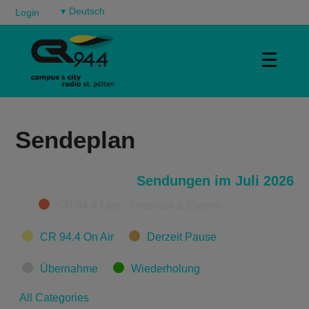
▾
Login
☰
Sendeplan
Sendungen im Juli 2026
Categories
CR 94.4 Live - Festivals & Events
CR 94.4 On Air
Derzeit Pause
Übernahme
Wiederholung
All Categories