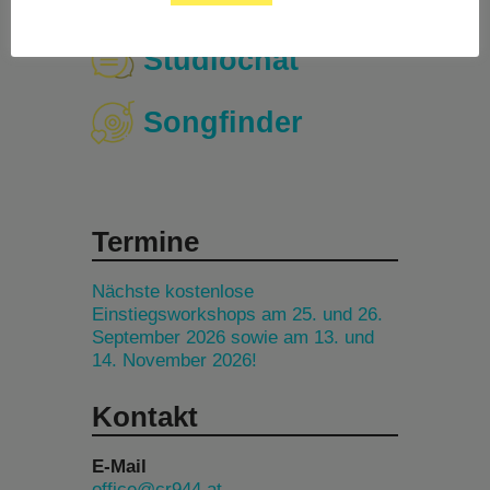
Studiochat
Songfinder
Termine
Nächste kostenlose
Einstiegsworkshops am 25. und 26.
September 2026 sowie am 13. und
14. November 2026!
Kontakt
E-Mail
office@cr944.at