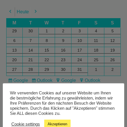
Heute
Previous
Next
M
T
W
T
F
S
S
29
30
1
2
3
4
5
6
7
8
9
10
11
12
13
14
15
16
17
18
19
20
21
22
23
24
25
26
27
28
29
30
31
1
2
Google
Outlook
Google
Outlook
Subscribe
Subscribe
Export
Export
in
in
for
for
Wir verwenden Cookies auf unserer Website um Ihnen
die bestmögliche Erfahrung zu gewährleisten, indem wir
Ihre Präferenzen für den nächsten Besuch der Website
speichern. Durch das Klicken auf "Akzeptieren" stimmen
Sie ALL diesen Cookies zu.
Cookie settings
Akzeptieren
Livestream