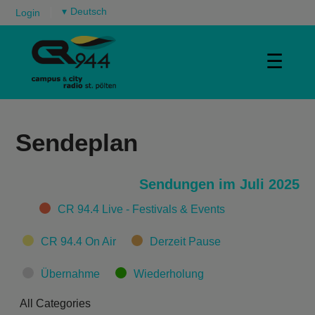
▾
Login
☰
Sendeplan
Sendungen im Juli 2025
Categories
CR 94.4 Live - Festivals & Events
CR 94.4 On Air
Derzeit Pause
Übernahme
Wiederholung
All Categories