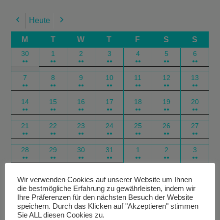
Heute
Previous
Next
M
T
W
T
F
S
S
30
1
2
3
4
5
6
●●
●●
●●
●●
●●
●●
●●
7
8
9
10
11
12
13
●●
●●
●●
●●
●●
●●
●●
14
15
16
17
18
19
20
●●
●●
●●
●●
●●
●●
●●
21
22
23
24
25
26
27
●●
●●
●●
●●
●●
●●
●●
28
29
30
31
1
2
3
●●
●●
●●
●●
●●
●●
●●
Google
Outlook
Google
Outlook
Subscribe
Subscribe
Export
Export
Wir verwenden Cookies auf unserer Website um Ihnen
die bestmögliche Erfahrung zu gewährleisten, indem wir
in
in
for
for
Ihre Präferenzen für den nächsten Besuch der Website
speichern. Durch das Klicken auf "Akzeptieren" stimmen
Sie ALL diesen Cookies zu.