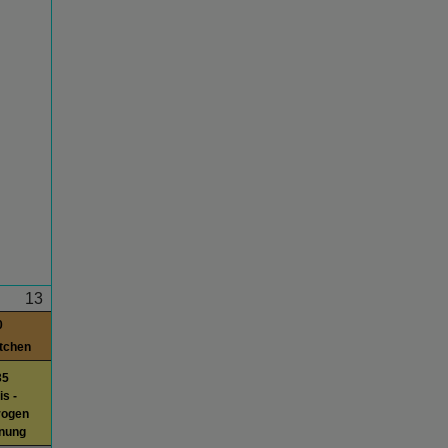
13
0
itchen
35
s -
rogen
fnung