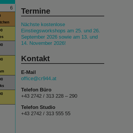
6
Termine
0
itchen
Nächste kostenlose
Einstiegsworkshops am 25. und 26.
00
September 2026 sowie am 13. und
es
14. November 2026!
00
Kontakt
00
E-Mail
am
office@cr944.at
00
lks
Telefon Büro
00
+43 2742 / 313 228 – 290
Telefon Studio
+43 2742 / 313 555 55