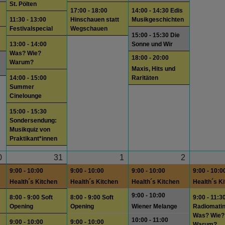
St. Pölten
17:00 - 18:00
14:00 - 14:30 Edis
11:30 - 13:00
Hinschauen statt
Musikgeschichten
Festivalspecial
Wegschauen
15:00 - 15:30 Die
13:00 - 14:00
Sonne und Wir
Was? Wie?
18:00 - 20:00
Warum?
Maxis, Hits und
14:00 - 15:00
Raritäten
Summer
Cinelounge
15:00 - 15:30
Sondersendung:
Musikquiz von
Praktikant*innen
0
31
1
2
9:00 - 10:00
9:00 - 10:00
9:00 - 10:00
9:00 - 10:0
Health´s Kitchen
Health´s Kitchen
Health´s Kitchen
Health´s K
9:00 - 10:00
8:00 - 9:00 Soft
8:00 - 9:00 Soft
9:00 - 11:3
Opening
Opening
Wiener Melange
Radiomati
Was? Wie?
10:00 - 11:00
9:00 - 10:00
9:00 - 10:00
Warum?