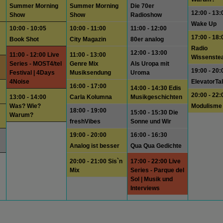
Summer Morning
Summer Morning
Die 70er
12:00 - 13:
Show
Show
Radioshow
Wake Up
10:00 - 10:05
10:00 - 11:00
11:00 - 12:00
17:00 - 18:
Book Shot
City Magazin
80er analog
Radio
12:00 - 13:00
11:00 - 12:00 Live
11:00 - 13:00
Wissenste
Series - MOST4/tel
Genre Mix
Als Uropa mit
19:00 - 20:
Festival | 4Days
Musiksendung
Uroma
4Noise
ElevatorTa
16:00 - 17:00
14:00 - 14:30 Edis
20:00 - 22:
13:00 - 14:00
Carla Kolumna
Musikgeschichten
Was? Wie?
Modulisme
18:00 - 19:00
15:00 - 15:30 Die
Warum?
freshVibes
Sonne und Wir
19:00 - 20:00
16:00 - 16:30
Analog ist besser
Qua Qua Gedichte
20:00 - 21:00 Sis`n
17:00 - 22:00 Live
Mix
Series - Parque del
Sol | Musik und
Interviews