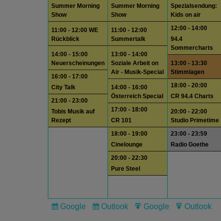
Summer Morning
Summer Morning
Spezialsendung:
Show
Show
Kids on air
12:00 - 14:00
11:00 - 12:00 WE
11:00 - 12:00
Rückblick
Summertalk
94.4
Sommercharts
14:00 - 15:00
13:00 - 14:00
Neuerscheinungen
Soziale Arbeit on
13:00 - 13:30
Air - Musik-Special
Stimmlagen
16:00 - 17:00
18:00 - 20:00
City Talk
14:00 - 16:00
Österreich Special
CR 94.4 Charts
21:00 - 23:00
17:00 - 18:00
Tobis Musik auf
20:00 - 22:00
Rezept
CR 101
Studio Primetime
18:00 - 19:00
23:00 - 23:59
Cinelounge
Radio Goethe
20:00 - 22:30
Pure Steel
Google
Outlook
Google
Outlook
Subscribe
Subscribe
Export
Export
in
in
for
for