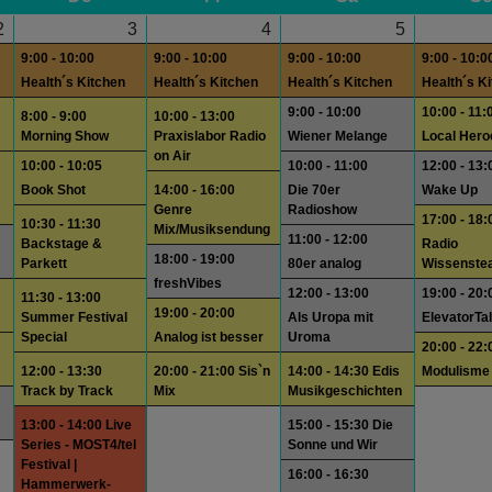
2
3
4
5
9:00 - 10:00
9:00 - 10:00
9:00 - 10:00
9:00 - 10:0
Health´s Kitchen
Health´s Kitchen
Health´s Kitchen
Health´s K
9:00 - 10:00
10:00 - 11:
8:00 - 9:00
10:00 - 13:00
Morning Show
Praxislabor Radio
Wiener Melange
Local Hero
on Air
10:00 - 10:05
10:00 - 11:00
12:00 - 13:
Book Shot
14:00 - 16:00
Die 70er
Wake Up
Genre
Radioshow
17:00 - 18:
10:30 - 11:30
Mix/Musiksendung
11:00 - 12:00
Backstage &
Radio
18:00 - 19:00
Parkett
80er analog
Wissenste
freshVibes
12:00 - 13:00
19:00 - 20:
11:30 - 13:00
19:00 - 20:00
Summer Festival
Als Uropa mit
ElevatorTa
Special
Analog ist besser
Uroma
20:00 - 22:
12:00 - 13:30
20:00 - 21:00 Sis`n
14:00 - 14:30 Edis
Modulisme
Track by Track
Mix
Musikgeschichten
13:00 - 14:00 Live
15:00 - 15:30 Die
Series - MOST4/tel
Sonne und Wir
Festival |
16:00 - 16:30
Hammerwerk-