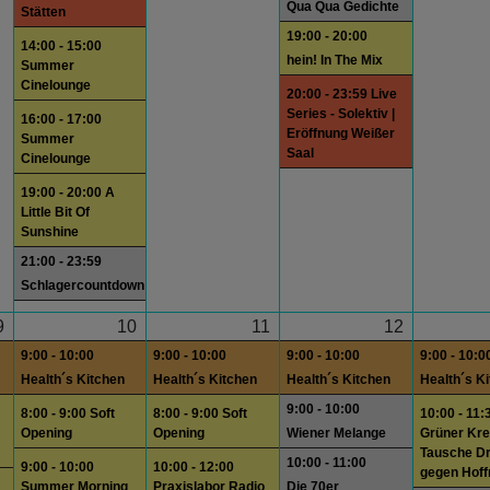
Qua Qua Gedichte
Stätten
19:00 - 20:00
14:00 - 15:00
hein! In The Mix
Summer
Cinelounge
20:00 - 23:59 Live
Series - Solektiv |
16:00 - 17:00
Eröffnung Weißer
Summer
Saal
Cinelounge
19:00 - 20:00 A
Little Bit Of
Sunshine
21:00 - 23:59
Schlagercountdown
9
10
11
12
9:00 - 10:00
9:00 - 10:00
9:00 - 10:00
9:00 - 10:0
Health´s Kitchen
Health´s Kitchen
Health´s Kitchen
Health´s K
9:00 - 10:00
8:00 - 9:00 Soft
8:00 - 9:00 Soft
10:00 - 11:
Opening
Opening
Wiener Melange
Grüner Krei
Tausche D
10:00 - 11:00
9:00 - 10:00
10:00 - 12:00
gegen Hof
Summer Morning
Praxislabor Radio
Die 70er