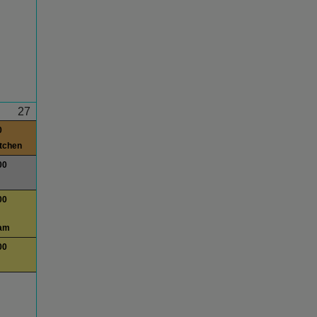
27
0
itchen
00
00
am
00