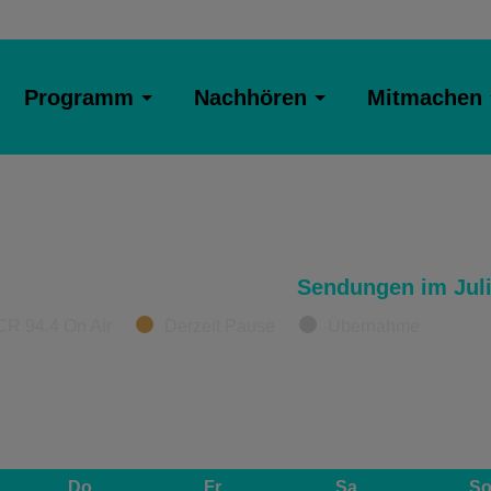
Programm
Nachhören
Mitmachen
Sendungen im Juli
CR 94.4 On Air
Derzeit Pause
Übernahme
Do
Fr
Sa
S