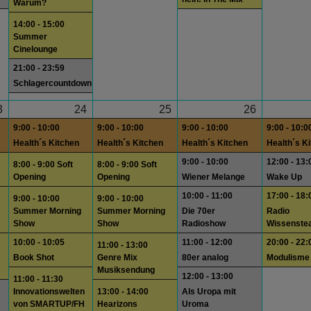
Warum?
14:00 - 15:00
Summer
Cinelounge
21:00 - 23:59
Schlagercountdown
3
24
25
26
9:00 - 10:00
9:00 - 10:00
9:00 - 10:00
9:00 - 10:0
Health´s Kitchen
Health´s Kitchen
Health´s Kitchen
Health´s K
9:00 - 10:00
12:00 - 13:
8:00 - 9:00 Soft
8:00 - 9:00 Soft
Opening
Opening
Wiener Melange
Wake Up
10:00 - 11:00
17:00 - 18:
9:00 - 10:00
9:00 - 10:00
Summer Morning
Summer Morning
Die 70er
Radio
Show
Show
Radioshow
Wissenste
10:00 - 10:05
11:00 - 12:00
20:00 - 22:
11:00 - 13:00
Book Shot
Genre Mix
80er analog
Modulisme
Musiksendung
12:00 - 13:00
11:00 - 11:30
Innovationswelten
13:00 - 14:00
Als Uropa mit
von SMARTUP/FH
Hearizons
Uroma