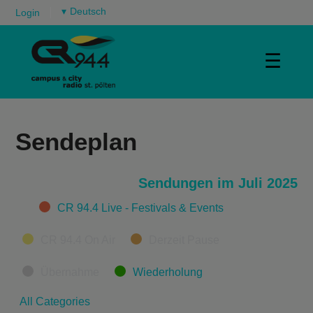
▾
Login
☰
Sendeplan
Sendungen im Juli 2025
Categories
CR 94.4 Live - Festivals & Events
CR 94.4 On Air
Derzeit Pause
Übernahme
Wiederholung
All Categories