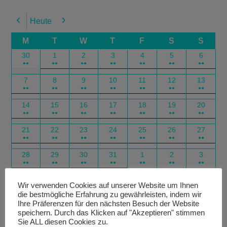
Heute
Previous
Next
M
T
W
T
F
S
S
30
1
2
3
4
5
6
●●
●●
●●
●●
●●
●●
●●
7
8
9
10
11
12
13
●●
●●
●●
●●
●●
●●
●●
14
15
16
17
18
19
20
●●
●●
●●
●●
●●
●●
●●
21
22
23
24
25
26
27
●●
●●
●●
●●
●●
●●
●●
28
29
30
31
1
2
3
●●
●●
●●
●●
●●
●●
●●
Google
Outlook
Google
Outlook
Subscribe
Subscribe
Export
Export
Wir verwenden Cookies auf unserer Website um Ihnen
die bestmögliche Erfahrung zu gewährleisten, indem wir
in
in
for
for
Ihre Präferenzen für den nächsten Besuch der Website
speichern. Durch das Klicken auf "Akzeptieren" stimmen
Sie ALL diesen Cookies zu.