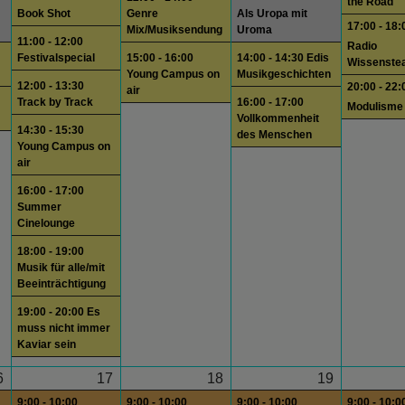
the Road
Book Shot
Genre
Als Uropa mit
17:00 - 18:
Mix/Musiksendung
Uroma
11:00 - 12:00
Radio
Festivalspecial
15:00 - 16:00
14:00 - 14:30 Edis
Wissenste
Young Campus on
Musikgeschichten
12:00 - 13:30
20:00 - 22:
air
Track by Track
16:00 - 17:00
Modulisme
Vollkommenheit
14:30 - 15:30
des Menschen
Young Campus on
air
16:00 - 17:00
Summer
Cinelounge
18:00 - 19:00
Musik für alle/mit
Beeinträchtigung
19:00 - 20:00 Es
muss nicht immer
Kaviar sein
6
17
18
19
9:00 - 10:00
9:00 - 10:00
9:00 - 10:00
9:00 - 10:0