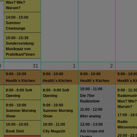
Was? Wie?
Warum?
14:00 - 15:00
Summer
Cinelounge
15:00 - 15:30
Sondersendung:
Musikquiz von
Praktikant*innen
0
31
1
2
9:00 - 10:00
9:00 - 10:00
9:00 - 10:00
9:00 - 10:0
Health´s Kitchen
Health´s Kitchen
Health´s Kitchen
Health´s K
10:00 - 11:00
8:00 - 9:00 Soft
8:00 - 9:00 Soft
9:00 - 11:3
Opening
Opening
Die 70er
Radiomati
Radioshow
Was? Wie?
9:00 - 10:00
9:00 - 10:00
Warum?
11:00 - 12:00
Summer Morning
Summer Morning
17:00 - 18:
Show
Show
80er analog
Radio
10:00 - 10:05
10:00 - 11:00
12:00 - 13:00
Wissenste
Book Shot
City Magazin
Als Uropa mit
20:00 - 22:
Uroma