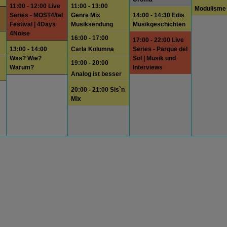
11:00 - 12:00 Live
11:00 - 13:00
Modulisme
Series - MOST4/tel
Genre Mix
14:00 - 14:30 Edis
Festival | 4Days
Musiksendung
Musikgeschichten
4Noise
16:00 - 17:00
17:00 - 22:00 Live
13:00 - 14:00
Carla Kolumna
Series - Parque del
Was? Wie?
Sol | Musik und
19:00 - 20:00
Warum?
Interviews
Analog ist besser
20:00 - 21:00 Sis`n
Mix