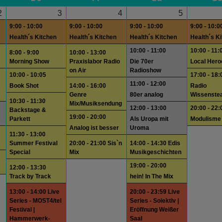
2
3
4
5
9:00 - 10:00
9:00 - 10:00
9:00 - 10:00
9:00 - 10:0
Health´s Kitchen
Health´s Kitchen
Health´s Kitchen
Health´s K
10:00 - 11:00
10:00 - 11:
8:00 - 9:00
10:00 - 13:00
Morning Show
Praxislabor Radio
Die 70er
Local Hero
on Air
Radioshow
10:00 - 10:05
17:00 - 18:
11:00 - 12:00
Book Shot
14:00 - 16:00
Radio
Genre
80er analog
Wissenste
10:30 - 11:30
Mix/Musiksendung
12:00 - 13:00
20:00 - 22:
Backstage &
19:00 - 20:00
Parkett
Als Uropa mit
Modulisme
Analog ist besser
Uroma
11:30 - 13:00
Summer Festival
20:00 - 21:00 Sis`n
14:00 - 14:30 Edis
Special
Mix
Musikgeschichten
19:00 - 20:00
12:00 - 13:30
Track by Track
hein! In The Mix
13:00 - 14:00 Live
20:00 - 23:59 Live
Series - MOST4/tel
Series - Solektiv |
Festival |
Eröffnung Weißer
Hammerwerk-
Saal