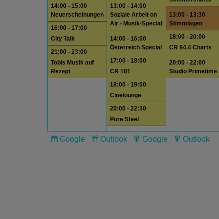
14:00 - 15:00
13:00 - 14:00
Neuerscheinungen
Soziale Arbeit on
13:00 - 13:30
Air - Musik-Special
Stimmlagen
16:00 - 17:00
18:00 - 20:00
City Talk
14:00 - 16:00
Österreich Special
CR 94.4 Charts
21:00 - 23:00
17:00 - 18:00
Tobis Musik auf
20:00 - 22:00
Rezept
CR 101
Studio Primetime
18:00 - 19:00
Cinelounge
20:00 - 22:30
Pure Steel
Google
Outlook
Google
Outlook
Subscribe
Subscribe
Export
Export
in
in
for
for