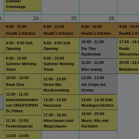
Summer
Cinelounge
3
24
25
26
9:00 - 10:00
9:00 - 10:00
9:00 - 10:00
9:00 - 10:0
Health´s Kitchen
Health´s Kitchen
Health´s Kitchen
Health´s K
10:00 - 11:00
17:00 - 18:
8:00 - 9:00 Soft
8:00 - 9:00 Soft
Opening
Opening
Die 70er
Radio
Radioshow
Wissenste
9:00 - 10:00
9:00 - 10:00
11:00 - 12:00
20:00 - 22:
Summer Morning
Summer Morning
Show
Show
80er analog
Modulisme
10:00 - 10:05
12:00 - 13:00
11:00 - 13:00
Book Shot
Genre Mix
Als Uropa mit
Musiksendung
Uroma
11:00 - 11:30
Innovationswelten
13:00 - 14:00
14:00 - 14:30 Edis
von SMARTUP/FH
Hearizons
Musikgeschichten
St. Pölten
18:00 - 20:00
17:00 - 18:00
11:30 - 13:00
Hinschauen statt
Maxis, Hits und
Festivalspecial
Wegschauen
Raritäten
13:00 - 14:00