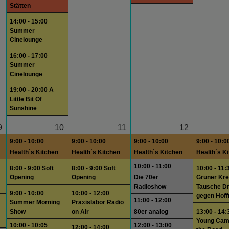
Stätten
14:00 - 15:00
Summer
Cinelounge
16:00 - 17:00
Summer
Cinelounge
19:00 - 20:00 A
Little Bit Of
Sunshine
9
10
11
12
9:00 - 10:00
9:00 - 10:00
9:00 - 10:00
9:00 - 10:0
Health´s Kitchen
Health´s Kitchen
Health´s Kitchen
Health´s K
10:00 - 11:00
8:00 - 9:00 Soft
8:00 - 9:00 Soft
10:00 - 11:
Opening
Opening
Die 70er
Grüner Krei
Radioshow
Tausche D
9:00 - 10:00
10:00 - 12:00
gegen Hof
11:00 - 12:00
Summer Morning
Praxislabor Radio
Show
on Air
80er analog
13:00 - 14:
Young Cam
10:00 - 10:05
12:00 - 13:00
12:00 - 14:00