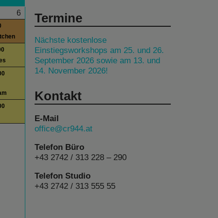
6
Termine
0
itchen
Nächste kostenlose
Einstiegsworkshops am 25. und 26.
00
September 2026 sowie am 13. und
es
14. November 2026!
00
Kontakt
am
00
E-Mail
office@cr944.at
Telefon Büro
+43 2742 / 313 228 – 290
Telefon Studio
+43 2742 / 313 555 55