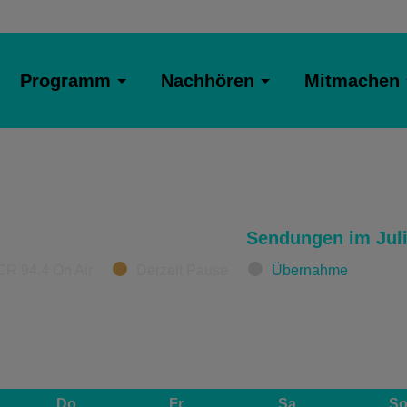
Programm
Nachhören
Mitmachen
Sendungen im Juli
CR 94.4 On Air
Derzeit Pause
Übernahme
Do
Fr
Sa
S