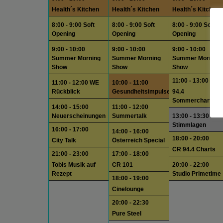
Health´s Kitchen
Health´s Kitchen
Health´s Kitchen
8:00 - 9:00 Soft
8:00 - 9:00 Soft
8:00 - 9:00 Soft
Opening
Opening
Opening
9:00 - 10:00
9:00 - 10:00
9:00 - 10:00
Summer Morning
Summer Morning
Summer Morning
Show
Show
Show
11:00 - 13:00
11:00 - 12:00 WE
10:00 - 11:00
Rückblick
Gesundheitsimpulse
94.4
Sommercharts
14:00 - 15:00
11:00 - 12:00
Neuerscheinungen
Summertalk
13:00 - 13:30
Stimmlagen
16:00 - 17:00
14:00 - 16:00
18:00 - 20:00
City Talk
Österreich Special
CR 94.4 Charts
21:00 - 23:00
17:00 - 18:00
Tobis Musik auf
CR 101
20:00 - 22:00
Rezept
Studio Primetime
18:00 - 19:00
Cinelounge
20:00 - 22:30
Pure Steel