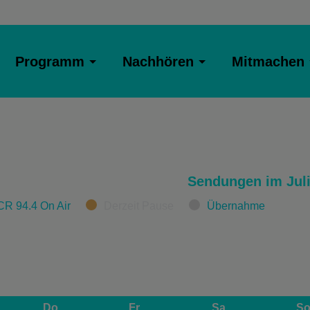
Programm
Nachhören
Mitmachen
Sendungen im Juli
CR 94.4 On Air
Derzeit Pause
Übernahme
Do
Fr
Sa
S