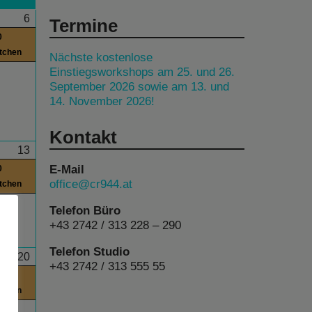
6
Termine
0
itchen
Nächste kostenlose
Einstiegsworkshops am 25. und 26.
September 2026 sowie am 13. und
14. November 2026!
Kontakt
13
E-Mail
0
office@cr944.at
itchen
Telefon Büro
+43 2742 / 313 228 – 290
Telefon Studio
20
+43 2742 / 313 555 55
0
itchen