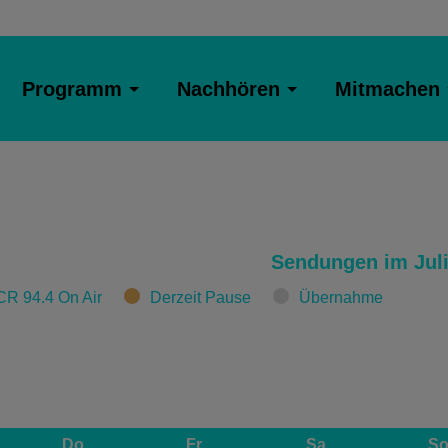
Programm
Nachhören
Mitmachen
Sendungen im Juli
CR 94.4 On Air
Derzeit Pause
Übernahme
Do
Fr
Sa
S