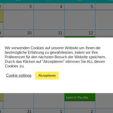
2
3
4
5
9
10
11
12
19:00 - 20:00
hein! In The Mix
Wir verwenden Cookies auf unserer Website um Ihnen die
bestmögliche Erfahrung zu gewährleisten, indem wir Ihre
Präferenzen für den nächsten Besuch der Website speichern.
6
17
18
19
Durch das Klicken auf "Akzeptieren" stimmen Sie ALL diesen
Cookies zu.
Cookie settings
Akzeptieren
3
24
25
26
19:00 - 20:00
hein! In The Mix
0
31
1
2