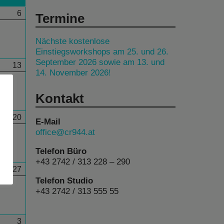
6
Termine
Nächste kostenlose
Einstiegsworkshops am 25. und 26.
September 2026 sowie am 13. und
13
14. November 2026!
Kontakt
20
E-Mail
office@cr944.at
Telefon Büro
+43 2742 / 313 228 – 290
27
Telefon Studio
+43 2742 / 313 555 55
3