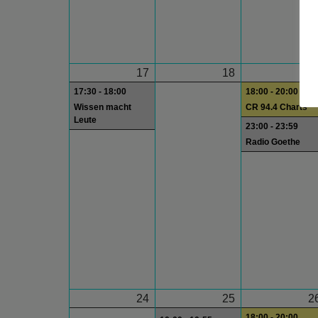
17
18
1
17:30 - 18:00
18:00 - 20:00
Wissen macht
CR 94.4 Charts
Leute
23:00 - 23:59
Radio Goethe
24
25
2
18:00 - 20:00