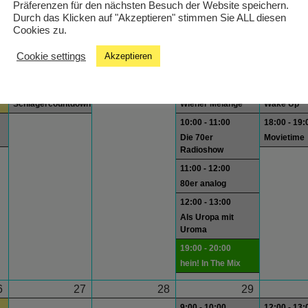
Präferenzen für den nächsten Besuch der Website speichern.
Durch das Klicken auf "Akzeptieren" stimmen Sie ALL diesen
12:00 - 13:00
Cookies zu.
Als Uropa mit
Uroma
Cookie settings
Akzeptieren
9
20
21
22
21:00 - 23:59
9:00 - 10:00
12:00 - 13:
Schlagercountdown
Wiener Melange
Wake Up
10:00 - 11:00
18:00 - 19:
Die 70er
Movietime
Radioshow
11:00 - 12:00
80er analog
12:00 - 13:00
Als Uropa mit
Uroma
19:00 - 20:00
hein! In The Mix
6
27
28
29
9:00 - 10:00
12:00 - 13: