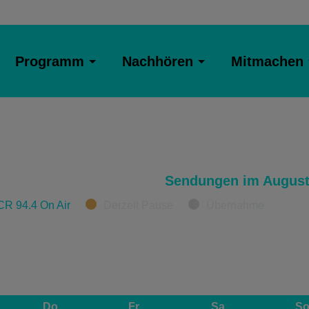
Programm
Nachhören
Mitmachen
Sendungen im August
CR 94.4 On Air
Derzeit Pause
Übernahme
Do
Fr
Sa
S