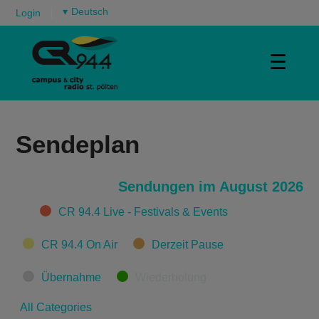
▾
Login
☰
Sendeplan
Sendungen im August 2026
Categories
CR 94.4 Live - Festivals & Events
CR 94.4 On Air
Derzeit Pause
Übernahme
Wiederholung
All Categories