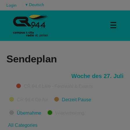
▾
Login
☰
Sendeplan
Woche des 27. Juli
Categories
CR 94.4 Live - Festivals & Events
CR 94.4 On Air
Derzeit Pause
Übernahme
Wiederholung
All Categories