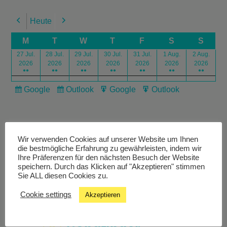
Heute
Previous
Next
M
T
W
T
F
S
S
27 Jul.
28 Jul.
29 Jul.
30 Jul.
31 Jul.
1 Aug.
2 Aug.
2026
2026
2026
2026
2026
2026
2026
●●
●●
●●
●●
●●
●●
●●
Google
Outlook
Google
Outlook
Subscribe
Subscribe
Export
Export
in
in
for
for
Wir verwenden Cookies auf unserer Website um Ihnen
die bestmögliche Erfahrung zu gewährleisten, indem wir
Ihre Präferenzen für den nächsten Besuch der Website
speichern. Durch das Klicken auf "Akzeptieren" stimmen
Livestream
Sie ALL diesen Cookies zu.
Cookie settings
Akzeptieren
Studiochat