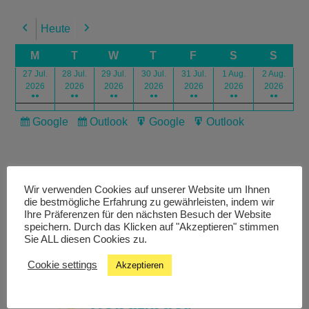
Heute
Previous
Next
M
T
W
T
F
S
S
27 Jul.
28 Jul.
29 Jul.
30 Jul.
31 Jul.
1 Aug.
2 Aug.
2026
2026
2026
2026
2026
2026
2026
●●
●●
●●
●●
●●
●●
●●
Google
Outlook
Google
Outlook
Subscribe
Subscribe
Export
Export
in
in
for
for
Wir verwenden Cookies auf unserer Website um Ihnen
die bestmögliche Erfahrung zu gewährleisten, indem wir
Ihre Präferenzen für den nächsten Besuch der Website
speichern. Durch das Klicken auf "Akzeptieren" stimmen
Livestream
Sie ALL diesen Cookies zu.
Cookie settings
Akzeptieren
Studiochat