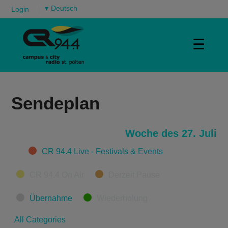
▾
Login
☰
Sendeplan
Woche des 27. Juli
Categories
CR 94.4 Live - Festivals & Events
CR 94.4 On Air
Derzeit Pause
Übernahme
Wiederholung
All Categories