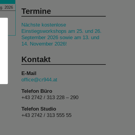
g. 2026
Termine
Nächste kostenlose
Einstiegsworkshops am 25. und 26.
September 2026 sowie am 13. und
14. November 2026!
Kontakt
E-Mail
office@cr944.at
Telefon Büro
+43 2742 / 313 228 – 290
Telefon Studio
+43 2742 / 313 555 55