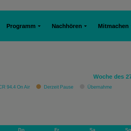
Programm
Nachhören
Mitmachen
Woche des 27
CR 94.4 On Air
Derzeit Pause
Übernahme
Do
Fr
Sa
S