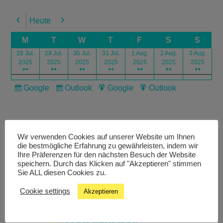
Heute
Previous
Next
M
T
W
T
F
S
S
28 Jul.
29 Jul.
30 Jul.
31 Jul.
1 Aug.
2 Aug.
3 Aug.
2025
2025
2025
2025
2025
2025
2025
●●
●●
●●
●●
●●
●●
●●
Google
Outlook
Google
Outlook
Subscribe
Subscribe
Export
Export
in
in
for
for
Wir verwenden Cookies auf unserer Website um Ihnen
die bestmögliche Erfahrung zu gewährleisten, indem wir
Ihre Präferenzen für den nächsten Besuch der Website
speichern. Durch das Klicken auf "Akzeptieren" stimmen
Livestream
Sie ALL diesen Cookies zu.
Cookie settings
Akzeptieren
Studiochat