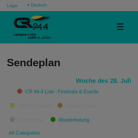
▾
Login
☰
Sendeplan
Woche des 28. Juli
Categories
CR 94.4 Live - Festivals & Events
CR 94.4 On Air
Derzeit Pause
Übernahme
Wiederholung
All Categories