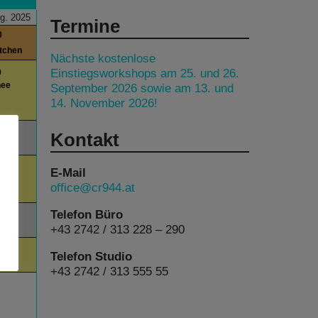
g. 2025
Termine
0
itchen
Nächste kostenlose
Einstiegsworkshops am 25. und 26.
0
nee
September 2026 sowie am 13. und
14. November 2026!
00
Kontakt
00
E-Mail
office@cr944.at
am
Telefon Büro
00
+43 2742 / 313 228 – 290
lks
00
Telefon Studio
+43 2742 / 313 555 55