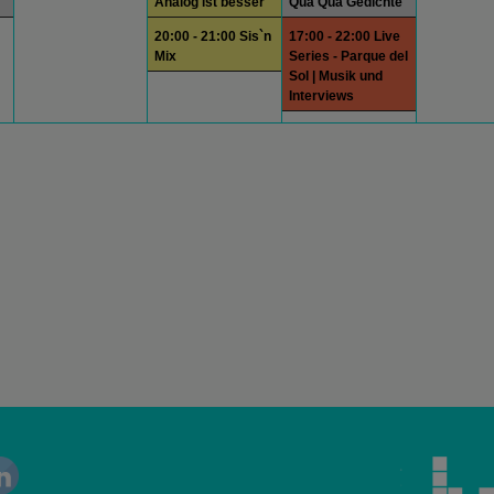
Analog ist besser
Qua Qua Gedichte
20:00 - 21:00 Sis`n
17:00 - 22:00 Live
Mix
Series - Parque del
Sol | Musik und
Interviews