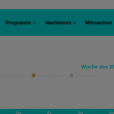
Programm
Nachhören
Mitmachen
Woche des 28
CR 94.4 On Air
Derzeit Pause
Übernahme
Do
Fr
Sa
S