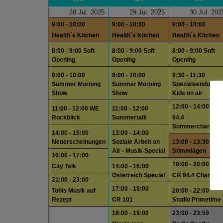
28 Jul. 2025
29 Jul. 2025
30 Jul. 202
9:00 - 10:00
9:00 - 10:00
9:00 - 10:00
Health´s Kitchen
Health´s Kitchen
Health´s Kitchen
8:00 - 9:00 Soft
8:00 - 9:00 Soft
8:00 - 9:00 Soft
Opening
Opening
Opening
9:00 - 10:00
9:00 - 10:00
9:30 - 11:30
Summer Morning
Summer Morning
Spezialsendung:
Show
Show
Kids on air
12:00 - 14:00
11:00 - 12:00 WE
11:00 - 12:00
Rückblick
Summertalk
94.4
Sommercharts
14:00 - 15:00
13:00 - 14:00
Neuerscheinungen
Soziale Arbeit on
13:00 - 13:30
Air - Musik-Special
Stimmlagen
16:00 - 17:00
18:00 - 20:00
City Talk
14:00 - 16:00
Österreich Special
CR 94.4 Charts
21:00 - 23:00
17:00 - 18:00
Tobis Musik auf
20:00 - 22:00
Rezept
CR 101
Studio Primetime
18:00 - 19:00
23:00 - 23:59