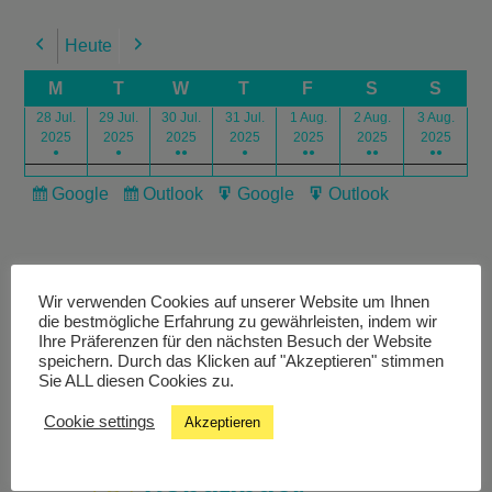
Heute
Previous
Next
M
T
W
T
F
S
S
28 Jul.
29 Jul.
30 Jul.
31 Jul.
1 Aug.
2 Aug.
3 Aug.
2025
2025
2025
2025
2025
2025
2025
●
●
●●
●
●●
●●
●●
Google
Outlook
Google
Outlook
Subscribe
Subscribe
Export
Export
in
in
for
for
Wir verwenden Cookies auf unserer Website um Ihnen
die bestmögliche Erfahrung zu gewährleisten, indem wir
Ihre Präferenzen für den nächsten Besuch der Website
speichern. Durch das Klicken auf "Akzeptieren" stimmen
Livestream
Sie ALL diesen Cookies zu.
Cookie settings
Akzeptieren
Studiochat