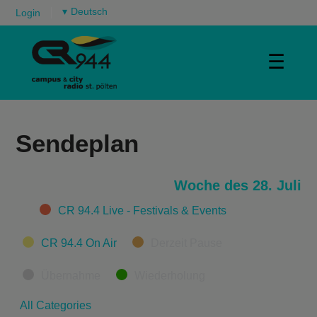
▾
Login
☰
Sendeplan
Woche des 28. Juli
Categories
CR 94.4 Live - Festivals & Events
CR 94.4 On Air
Derzeit Pause
Übernahme
Wiederholung
All Categories