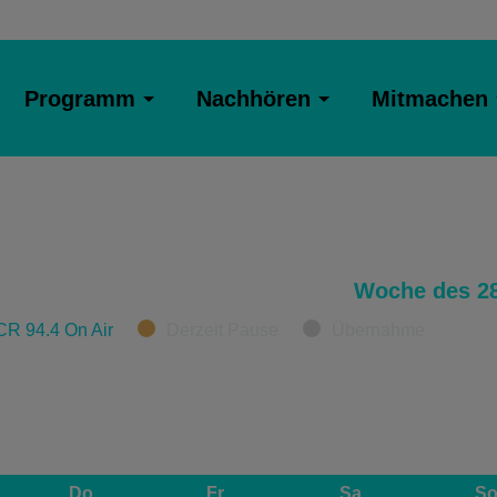
Programm
Nachhören
Mitmachen
Woche des 28
CR 94.4 On Air
Derzeit Pause
Übernahme
Do
Fr
Sa
S