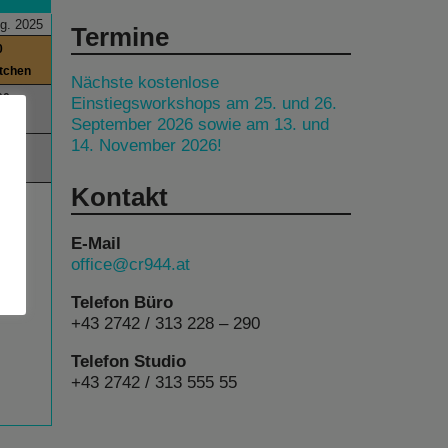
g. 2025
Termine
0
itchen
Nächste kostenlose
00
Einstiegsworkshops am 25. und 26.
September 2026 sowie am 13. und
14. November 2026!
00
lks
Kontakt
E-Mail
office@cr944.at
Telefon Büro
+43 2742 / 313 228 – 290
Telefon Studio
+43 2742 / 313 555 55