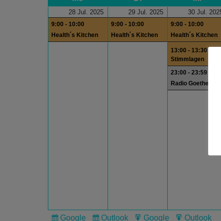
28 Jul. 2025
29 Jul. 2025
30 Jul. 202
9:00 - 10:00
9:00 - 10:00
9:00 - 10:00
Health´s Kitchen
Health´s Kitchen
Health´s Kitchen
13:00 - 13:30
Stimmlagen
23:00 - 23:59
Radio Goethe
Google
Outlook
Google
Outlook
Subscribe
Subscribe
Export
Export