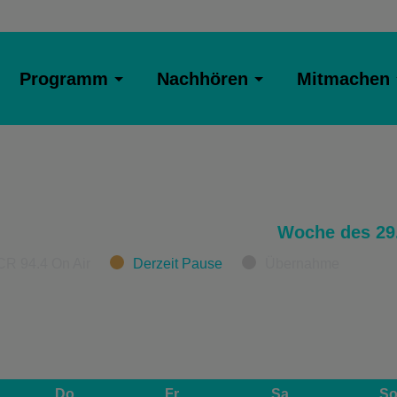
Programm
Nachhören
Mitmachen
Woche des 29.
CR 94.4 On Air
Derzeit Pause
Übernahme
Do
Fr
Sa
S