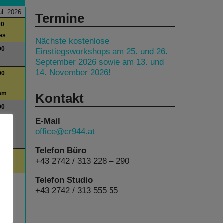
ul. 2026
Termine
00
es
Nächste kostenlose
00
Einstiegsworkshops am 25. und 26.
September 2026 sowie am 13. und
14. November 2026!
00
am
Kontakt
00
E-Mail
office@cr944.at
00
lks
Telefon Büro
00
+43 2742 / 313 228 – 290
Telefon Studio
+43 2742 / 313 555 55