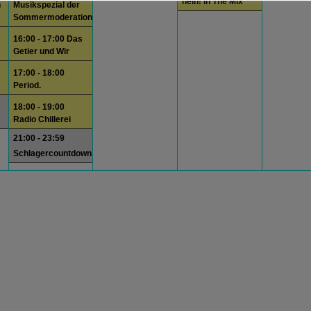
hein! In The Mix
n
Musikspezial der
Sommermoderation
16:00 - 17:00 Das
Getier und Wir
17:00 - 18:00
Period.
18:00 - 19:00
Radio Chillerei
21:00 - 23:59
Schlagercountdown