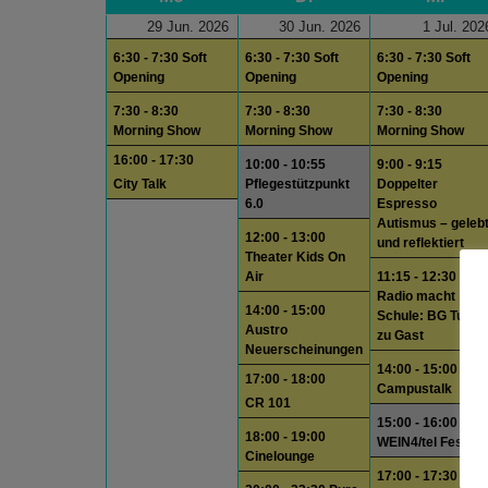
29 Jun. 2026
30 Jun. 2026
1 Jul. 202
6:30 - 7:30 Soft
6:30 - 7:30 Soft
6:30 - 7:30 Soft
Opening
Opening
Opening
7:30 - 8:30
7:30 - 8:30
7:30 - 8:30
Morning Show
Morning Show
Morning Show
16:00 - 17:30
10:00 - 10:55
9:00 - 9:15
City Talk
Pflegestützpunkt
Doppelter
6.0
Espresso
Autismus – geleb
12:00 - 13:00
und reflektiert
Theater Kids On
Air
11:15 - 12:30
Radio macht
14:00 - 15:00
Schule: BG Tulln
Austro
zu Gast
Neuerscheinungen
14:00 - 15:00
17:00 - 18:00
Campustalk
CR 101
15:00 - 16:00
18:00 - 19:00
WEIN4/tel Festiva
Cinelounge
17:00 - 17:30