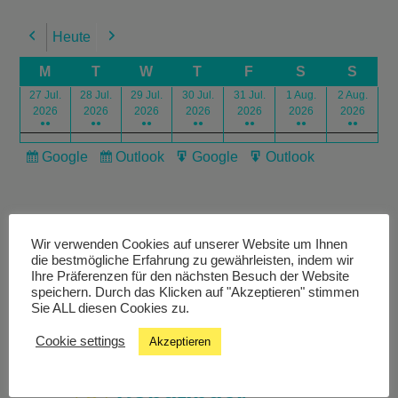
Heute
Previous
Next
M
T
W
T
F
S
S
27 Jul.
28 Jul.
29 Jul.
30 Jul.
31 Jul.
1 Aug.
2 Aug.
2026
2026
2026
2026
2026
2026
2026
●●
●●
●●
●●
●●
●●
●●
Google
Outlook
Google
Outlook
Subscribe
Subscribe
Export
Export
in
in
for
for
Wir verwenden Cookies auf unserer Website um Ihnen
die bestmögliche Erfahrung zu gewährleisten, indem wir
Ihre Präferenzen für den nächsten Besuch der Website
speichern. Durch das Klicken auf "Akzeptieren" stimmen
Livestream
Sie ALL diesen Cookies zu.
Cookie settings
Akzeptieren
Studiochat