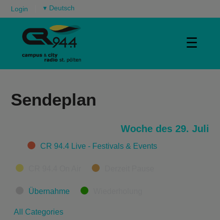
▾
Login
☰
Sendeplan
Woche des 29. Juli
Categories
CR 94.4 Live - Festivals & Events
CR 94.4 On Air
Derzeit Pause
Übernahme
Wiederholung
All Categories