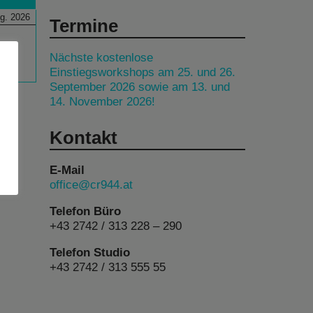
g. 2026
Termine
Nächste kostenlose
Einstiegsworkshops am 25. und 26.
September 2026 sowie am 13. und
14. November 2026!
Kontakt
E-Mail
office@cr944.at
Telefon Büro
+43 2742 / 313 228 – 290
Telefon Studio
+43 2742 / 313 555 55