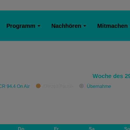
Programm
Nachhören
Mitmachen
Woche des 29
CR 94.4 On Air
Derzeit Pause
Übernahme
Do
Fr
Sa
S