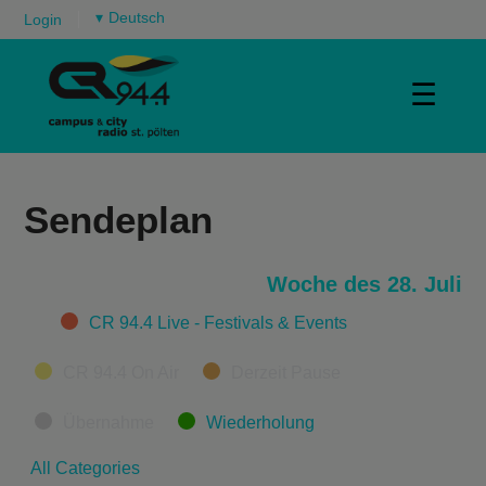
▾
Login
☰
Sendeplan
Woche des 28. Juli
Categories
CR 94.4 Live - Festivals & Events
CR 94.4 On Air
Derzeit Pause
Übernahme
Wiederholung
All Categories