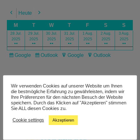
Heute
Previous
Next
M
T
W
T
F
S
S
28 Jul.
29 Jul.
30 Jul.
31 Jul.
1 Aug.
2 Aug.
3 Aug.
2025
2025
2025
2025
2025
2025
2025
●●
●●
●●
●●
●●
●●
●●
Google
Outlook
Google
Outlook
Subscribe
Subscribe
Export
Export
in
in
for
for
Wir verwenden Cookies auf unserer Website um Ihnen
die bestmögliche Erfahrung zu gewährleisten, indem wir
Ihre Präferenzen für den nächsten Besuch der Website
speichern. Durch das Klicken auf "Akzeptieren" stimmen
Livestream
Sie ALL diesen Cookies zu.
Cookie settings
Akzeptieren
Studiochat