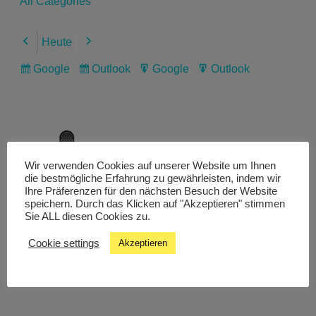
All Categories
Heute
Previous
Next
Google
Outlook
Google
Outlook
Subscribe
Subscribe
Export
Export
in
in
for
for
Wir verwenden Cookies auf unserer Website um Ihnen
Livestream
die bestmögliche Erfahrung zu gewährleisten, indem wir
Ihre Präferenzen für den nächsten Besuch der Website
speichern. Durch das Klicken auf "Akzeptieren" stimmen
Sie ALL diesen Cookies zu.
Studiochat
Cookie settings
Akzeptieren
Songfinder