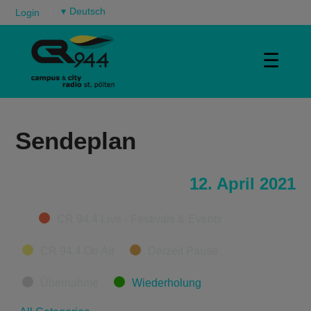
▾
Login
☰
Sendeplan
12. April 2021
Categories
CR 94.4 Live - Festivals & Events
CR 94.4 On Air
Derzeit Pause
Übernahme
Wiederholung