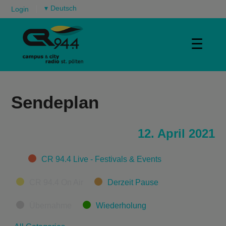
▾
Login
☰
Sendeplan
12. April 2021
Categories
CR 94.4 Live - Festivals & Events
CR 94.4 On Air
Derzeit Pause
Übernahme
Wiederholung