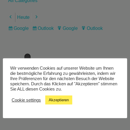
All Categories
Heute
Previous
Next
Google
Outlook
Google
Outlook
Subscribe
Subscribe
Export
Export
in
in
for
for
Wir verwenden Cookies auf unserer Website um Ihnen
Livestream
die bestmögliche Erfahrung zu gewährleisten, indem wir
Ihre Präferenzen für den nächsten Besuch der Website
speichern. Durch das Klicken auf "Akzeptieren" stimmen
Sie ALL diesen Cookies zu.
Studiochat
Cookie settings
Akzeptieren
Songfinder