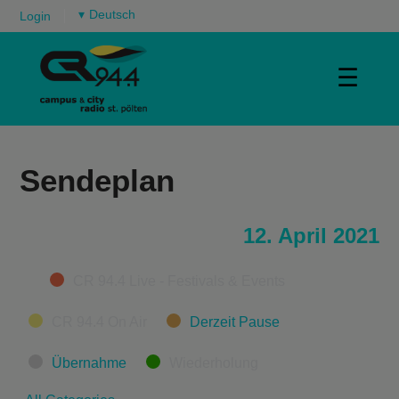
▾
Login
☰
Sendeplan
12. April 2021
Categories
CR 94.4 Live - Festivals & Events
CR 94.4 On Air
Derzeit Pause
Übernahme
Wiederholung