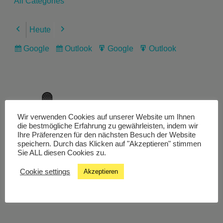
All Categories
Heute
Previous
Next
Google
Outlook
Google
Outlook
Subscribe
Subscribe
Export
Export
in
in
for
for
Wir verwenden Cookies auf unserer Website um Ihnen
Livestream
die bestmögliche Erfahrung zu gewährleisten, indem wir
Ihre Präferenzen für den nächsten Besuch der Website
speichern. Durch das Klicken auf "Akzeptieren" stimmen
Sie ALL diesen Cookies zu.
Studiochat
Cookie settings
Akzeptieren
Songfinder