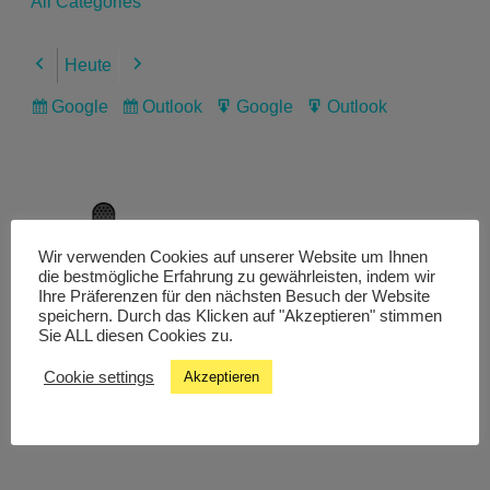
All Categories
Heute
Previous
Next
Google
Outlook
Google
Outlook
Subscribe
Subscribe
Export
Export
in
in
for
for
Wir verwenden Cookies auf unserer Website um Ihnen
Livestream
die bestmögliche Erfahrung zu gewährleisten, indem wir
Ihre Präferenzen für den nächsten Besuch der Website
speichern. Durch das Klicken auf "Akzeptieren" stimmen
Sie ALL diesen Cookies zu.
Studiochat
Cookie settings
Akzeptieren
Songfinder