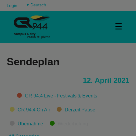
▾
Login
☰
Sendeplan
12. April 2021
Categories
CR 94.4 Live - Festivals & Events
CR 94.4 On Air
Derzeit Pause
Übernahme
Wiederholung