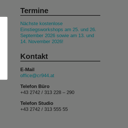
Termine
Nächste kostenlose
Einstiegsworkshops am 25. und 26.
September 2026 sowie am 13. und
14. November 2026!
Kontakt
E-Mail
office@cr944.at
Telefon Büro
+43 2742 / 313 228 – 290
Telefon Studio
+43 2742 / 313 555 55