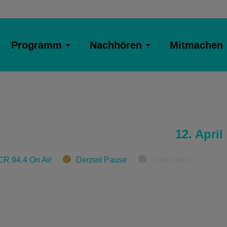
Programm
Nachhören
Mitmachen
12. April
CR 94.4 On Air
Derzeit Pause
Übernahme