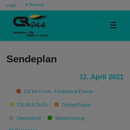
▾
Login
☰
Sendeplan
12. April 2021
Categories
CR 94.4 Live - Festivals & Events
CR 94.4 On Air
Derzeit Pause
Übernahme
Wiederholung