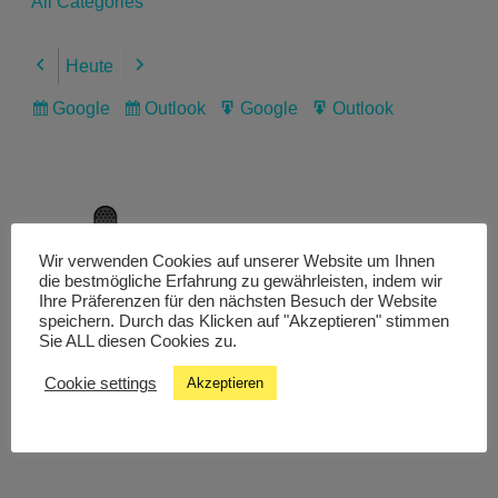
All Categories
Heute
Previous
Next
Google
Outlook
Google
Outlook
Subscribe
Subscribe
Export
Export
in
in
for
for
Wir verwenden Cookies auf unserer Website um Ihnen
Livestream
die bestmögliche Erfahrung zu gewährleisten, indem wir
Ihre Präferenzen für den nächsten Besuch der Website
speichern. Durch das Klicken auf "Akzeptieren" stimmen
Sie ALL diesen Cookies zu.
Studiochat
Cookie settings
Akzeptieren
Songfinder