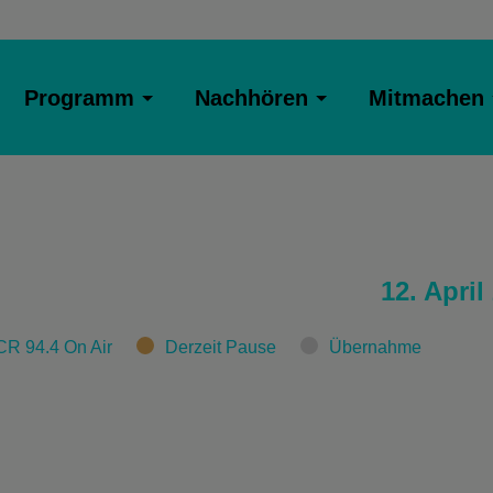
Programm
Nachhören
Mitmachen
12. April
CR 94.4 On Air
Derzeit Pause
Übernahme