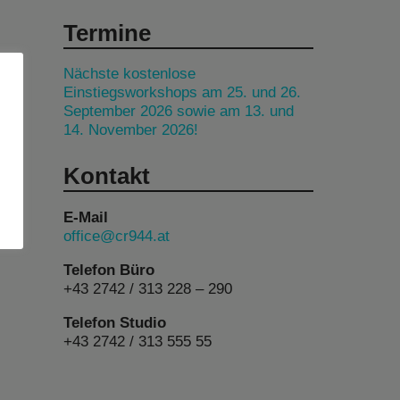
Termine
Nächste kostenlose
Einstiegsworkshops am 25. und 26.
September 2026 sowie am 13. und
14. November 2026!
Kontakt
E-Mail
office@cr944.at
Telefon Büro
+43 2742 / 313 228 – 290
Telefon Studio
+43 2742 / 313 555 55