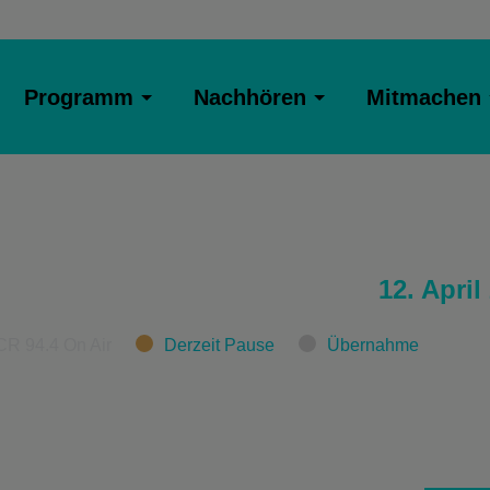
Programm
Nachhören
Mitmachen
12. April
CR 94.4 On Air
Derzeit Pause
Übernahme