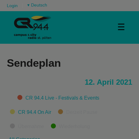
▾
Login
☰
Sendeplan
12. April 2021
Categories
CR 94.4 Live - Festivals & Events
CR 94.4 On Air
Derzeit Pause
Übernahme
Wiederholung