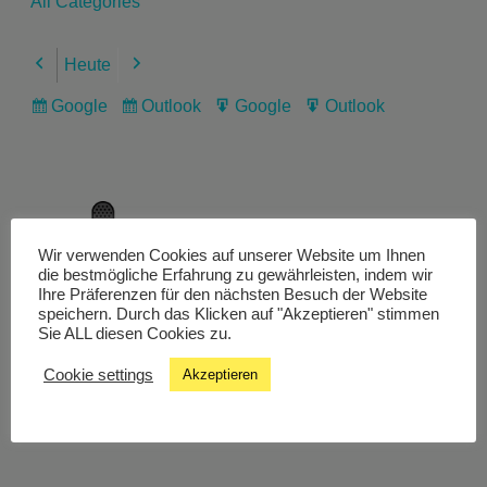
All Categories
Heute
Previous
Next
Google
Outlook
Google
Outlook
Subscribe
Subscribe
Export
Export
in
in
for
for
Wir verwenden Cookies auf unserer Website um Ihnen
Livestream
die bestmögliche Erfahrung zu gewährleisten, indem wir
Ihre Präferenzen für den nächsten Besuch der Website
speichern. Durch das Klicken auf "Akzeptieren" stimmen
Sie ALL diesen Cookies zu.
Studiochat
Cookie settings
Akzeptieren
Songfinder