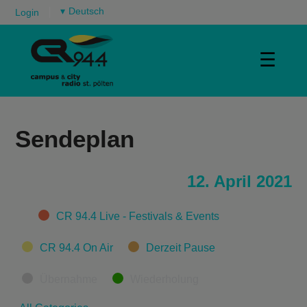
▾
Login
☰
Sendeplan
12. April 2021
Categories
CR 94.4 Live - Festivals & Events
CR 94.4 On Air
Derzeit Pause
Übernahme
Wiederholung