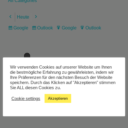
All Categories
Heute
Previous
Next
Google
Outlook
Google
Outlook
Subscribe
Subscribe
Export
Export
in
in
for
for
Wir verwenden Cookies auf unserer Website um Ihnen
Livestream
die bestmögliche Erfahrung zu gewährleisten, indem wir
Ihre Präferenzen für den nächsten Besuch der Website
speichern. Durch das Klicken auf "Akzeptieren" stimmen
Sie ALL diesen Cookies zu.
Studiochat
Cookie settings
Akzeptieren
Songfinder