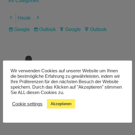
All Categories
Heute
Previous
Next
Google
Outlook
Google
Outlook
Subscribe
Subscribe
Export
Export
in
in
for
for
Wir verwenden Cookies auf unserer Website um Ihnen
Livestream
die bestmögliche Erfahrung zu gewährleisten, indem wir
Ihre Präferenzen für den nächsten Besuch der Website
speichern. Durch das Klicken auf "Akzeptieren" stimmen
Sie ALL diesen Cookies zu.
Studiochat
Cookie settings
Akzeptieren
Songfinder