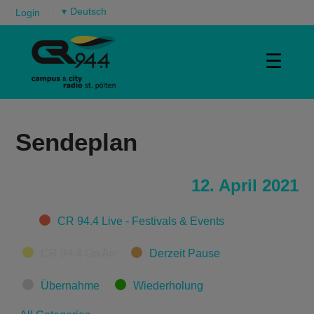
▾
Login
☰
Sendeplan
12. April 2021
Categories
CR 94.4 Live - Festivals & Events
CR 94.4 On Air
Derzeit Pause
Übernahme
Wiederholung