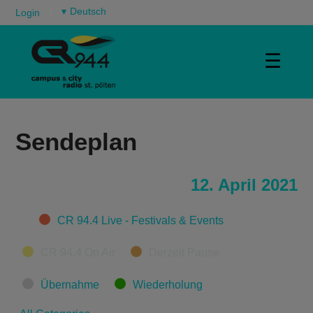
▾
Login
☰
Sendeplan
12. April 2021
Categories
CR 94.4 Live - Festivals & Events
CR 94.4 On Air
Derzeit Pause
Übernahme
Wiederholung