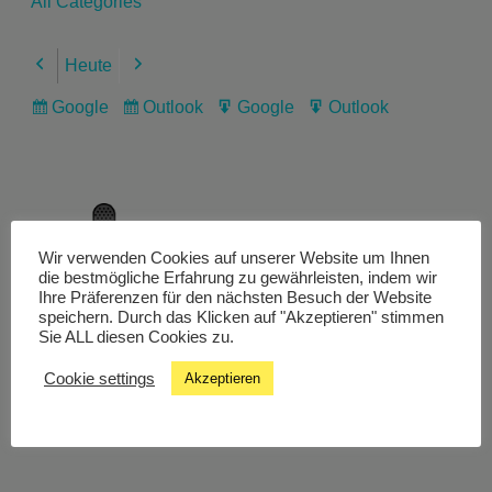
All Categories
Heute
Previous
Next
Google
Outlook
Google
Outlook
Subscribe
Subscribe
Export
Export
in
in
for
for
Wir verwenden Cookies auf unserer Website um Ihnen
Livestream
die bestmögliche Erfahrung zu gewährleisten, indem wir
Ihre Präferenzen für den nächsten Besuch der Website
speichern. Durch das Klicken auf "Akzeptieren" stimmen
Sie ALL diesen Cookies zu.
Studiochat
Cookie settings
Akzeptieren
Songfinder