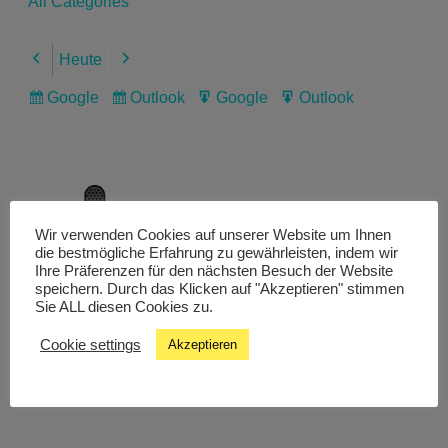
All Categories
Heute
Previous
Next
Google
Outlook
Google
Outlook
Subscribe
Subscribe
Export
Export
in
in
for
for
Wir verwenden Cookies auf unserer Website um Ihnen
Livestream
die bestmögliche Erfahrung zu gewährleisten, indem wir
Ihre Präferenzen für den nächsten Besuch der Website
speichern. Durch das Klicken auf "Akzeptieren" stimmen
Sie ALL diesen Cookies zu.
Studiochat
Cookie settings
Akzeptieren
Songfinder