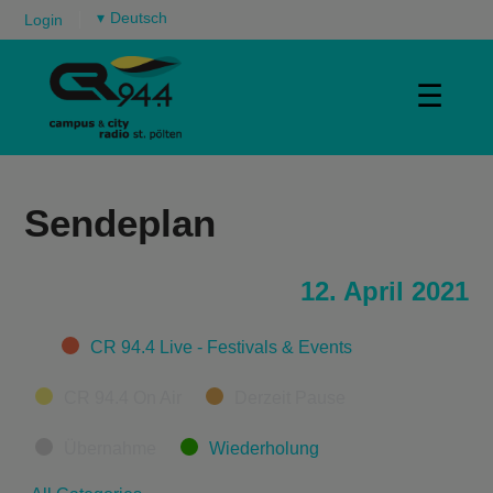
▾
Login
☰
Sendeplan
12. April 2021
Categories
CR 94.4 Live - Festivals & Events
CR 94.4 On Air
Derzeit Pause
Übernahme
Wiederholung