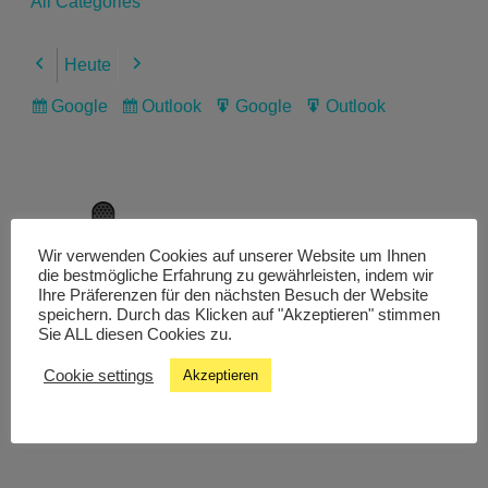
All Categories
Heute
Previous
Next
Google
Outlook
Google
Outlook
Subscribe
Subscribe
Export
Export
in
in
for
for
Wir verwenden Cookies auf unserer Website um Ihnen
Livestream
die bestmögliche Erfahrung zu gewährleisten, indem wir
Ihre Präferenzen für den nächsten Besuch der Website
speichern. Durch das Klicken auf "Akzeptieren" stimmen
Sie ALL diesen Cookies zu.
Studiochat
Cookie settings
Akzeptieren
Songfinder