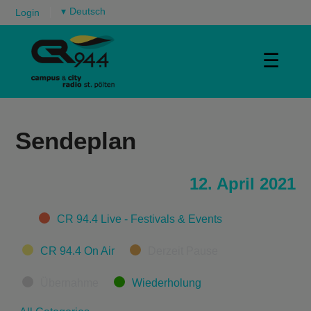
▾
Login
☰
Sendeplan
12. April 2021
Categories
CR 94.4 Live - Festivals & Events
CR 94.4 On Air
Derzeit Pause
Übernahme
Wiederholung