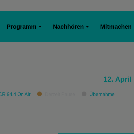
Programm
Nachhören
Mitmachen
12. April
CR 94.4 On Air
Derzeit Pause
Übernahme