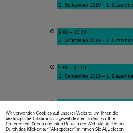
2. September 2019
–
1. Dezembe
9:00
–
10:00
2. September 2019
–
1. Dezembe
9:00
–
10:00
2. September 2019
–
1. Dezembe
9:00
–
10:00
2. September 2019
–
1. Dezembe
Wir verwenden Cookies auf unserer Website um Ihnen die
bestmögliche Erfahrung zu gewährleisten, indem wir Ihre
Präferenzen für den nächsten Besuch der Website speichern.
Durch das Klicken auf "Akzeptieren" stimmen Sie ALL diesen